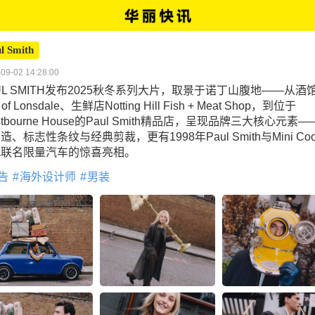
l Smith
09-02 14:28:00
UL SMITH发布2025秋冬系列大片，取景于诺丁山腹地——从酒
l of Lonsdale、生鲜店Notting Hill Fish + Meat Shop，到位于
stbourne House的Paul Smith精品店，呈现品牌三大核心元素
造、标志性条纹与经典剪裁，更有1998年Paul Smith与Mini Coo
代联名限量汽车的惊喜亮相。
告
海外设计师
男装