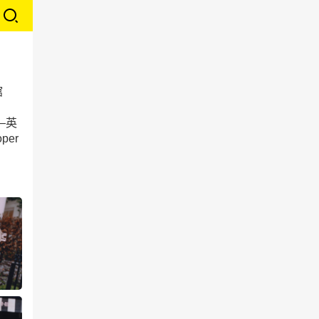
馆
——英
per