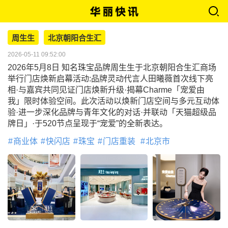
周生生
北京朝阳合生汇
2026-05-11 09:52:00
2026年5月8日 知名珠宝品牌周生生于北京朝阳合生汇商场
举行门店焕新启幕活动:品牌灵动代言人田曦薇首次线下亮
相·与嘉宾共同见证门店焕新升级·揭幕Charme「宠爱由
我」限时体验空间。此次活动以焕新门店空间与多元互动体
验·进一步深化品牌与青年文化的对话·并联动「天猫超级品
牌日」·于520节点呈现于“宠爱”的全新表达。
商业体
快闪店
珠宝
门店重装
北京市