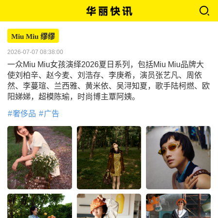
Miu Miu 缪缪
2026-07-07 08:38:00
一众Miu Miu女孩演绎2026夏日系列，包括Miu Miu品牌大
使刘柏辛、赵今麦、刘浩存、李庚希，演员张艺凡、周依
然、李蔓瑄、兰西雅、黄米依、吴浔知夏，歌手陆柯燃、欧
阳娣娣，超模陈瑜，时尚博主覃阿姨。
奢侈品
广告