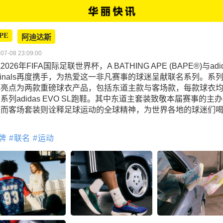
PE
阿迪达斯
07-08 23:09:00
2026年FIFA国际足联世界杯，A BATHING APE (BAPE®)与adi
iginals再度携手，为热爱这一非凡赛事的球迷呈献联名系列。系
心亮点为两款重磅球衣产品，包括东道主款与客场款，每款球衣
系列adidas EVO SL跑鞋。其中东道主套装致敬本届赛事的主
，而客场套装则诠释足球运动的全球精神，为世界各地的球迷们
。
牌
联名
运动