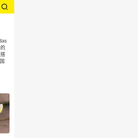
das
列的
均搭
办国
喝