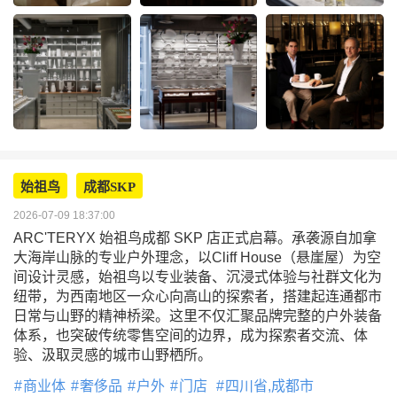
始祖鸟
成都SKP
2026-07-09 18:37:00
ARC'TERYX 始祖鸟成都 SKP 店正式启幕。承袭源自加拿
大海岸山脉的专业户外理念，以Cliff House（悬崖屋）为空
间设计灵感，始祖鸟以专业装备、沉浸式体验与社群文化为
纽带，为西南地区一众心向高山的探索者，搭建起连通都市
日常与山野的精神桥梁。这里不仅汇聚品牌完整的户外装备
体系，也突破传统零售空间的边界，成为探索者交流、体
验、汲取灵感的城市山野栖所。
商业体
奢侈品
户外
门店
四川省,成都市