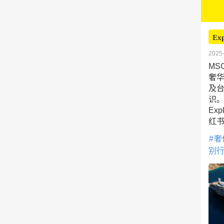
Ex
2025-
MS
奢华
及台
识
Ex
红
奢
别