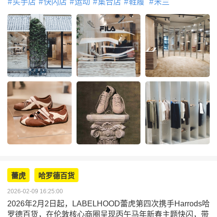
买手店
快闪店
运动
集合店
鞋履
米兰
蕾虎
哈罗德百货
2026-02-09 16:25:00
2026年2月2日起，LABELHOOD蕾虎第四次携手Harrods哈
罗德百货，在伦敦核心商圈呈现丙午马年新春主题快闪，带