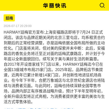
話梅
2026-07-17 20:29:00
HARMAY話梅官方宣布:上海安福路店即将于7月24 日正式
闭店。该店与品牌近期关闭的北京三里屯店，均系租赁合约
到期后的正常经营调整，亦是話梅依据全国布局所做的主动
优化。门店虽将关闭，但对美的探索并未中断：此后，安福
路店的香氛业务将迁至正对面的話梅武康路店，并计划于今
年底以全新面貌回归，续写关于美与美好生活的新篇章。
自2017年开设首家线下门店以来，HARMAY話梅迄今已在
全国13座城巿布局25家门店。2025年起，品牌拓店节奏提
速，近两年已累计新增14家门店，并创新性地进驻机场商
业。在今年下半年，合肥万象城店与北京世纪金源店也将陆
续与消费者见面。与此同时，話梅也持续深耕全国零售巿
场，品牌内部正有序推进战略升级，预计下半年至明年初，
全新升级店型将正式亮相，为消费者提供更丰富的美妆与生
活方式零售体验。