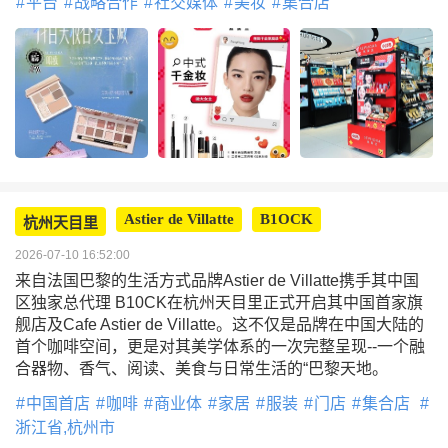
平台
战略合作
社交媒体
美妆
集合店
Astier de Villatte
B1OCK
杭州天目里
2026-07-10 16:52:00
来自法国巴黎的生活方式品牌Astier de Villatte携手其中国
区独家总代理 B10CK在杭州天目里正式开启其中国首家旗
舰店及Cafe Astier de Villatte。这不仅是品牌在中国大陆的
首个咖啡空间，更是对其美学体系的一次完整呈现--一个融
合器物、香气、阅读、美食与日常生活的“巴黎天地。
中国首店
咖啡
商业体
家居
服装
门店
集合店
浙江省,杭州市