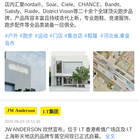
店内汇聚norda®、Soar、Ciele、CHANCE、Bandit、
Satisfy、Raide、District Vision等二十余个全球顶尖跑步品
牌，产品阵容丰富且持续迭代上新，专业跑鞋、竞速服饰、
跑步配件等全品类装备一应俱全。
户外
跑步
运动
门店
集合店
鞋履
河北省,秦皇
岛市
JW Anderson
I.T集团
2026-06-03 16:51:00
JW ANDERSON 欣然宣布，位于 I.T 香港希慎广场店及 I.T
上海新天地店的品牌专属空间现已正式启幕。
全文