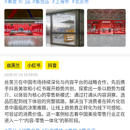
美妆
门店
集合店
上海市
北京市
丝芙兰
小红书
抖音
2026-07-15 16:59:00
丝芙兰在中国市场持续深化与内容平台的战略合作，先后携
手抖音美妆和小红书展开趋势共创，探索出一条以趋势为媒
介、以体验为核心的零售新模式：通过打通从内容洞察、选
品匹配到线下体验的完整链路，解决当下消费者在碎片化信
息中面临的决策难题，让线上趋势真正转化为线下可感知、
可验证的消费价值。这一案例标志着中国美妆零售行业正在
进入一个“内容-零售一体化”的新阶段。