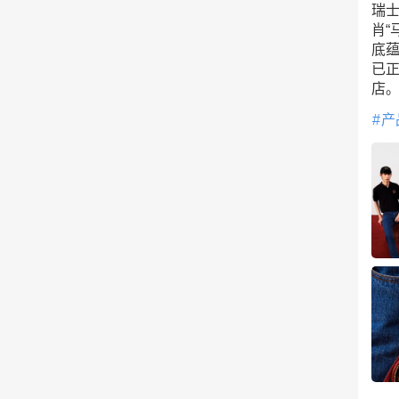
瑞士
肖“
底
已正
店
产