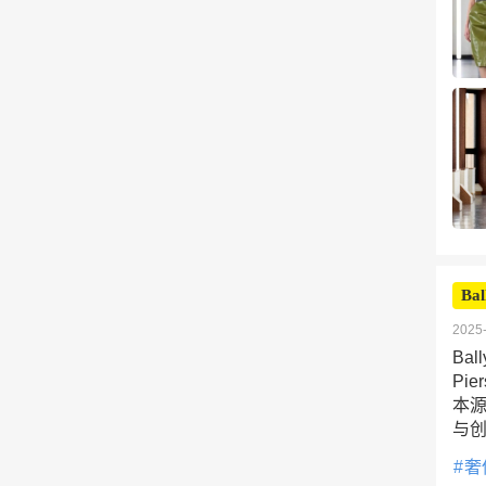
Bal
2025-
Ba
Pi
本
与
奢