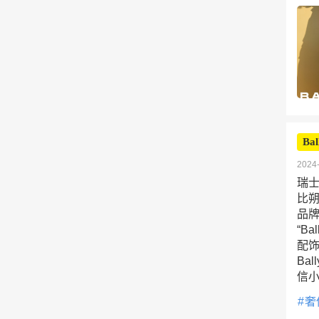
Bal
2024-
瑞士
比朔
品
“B
配饰
Ba
信
奢