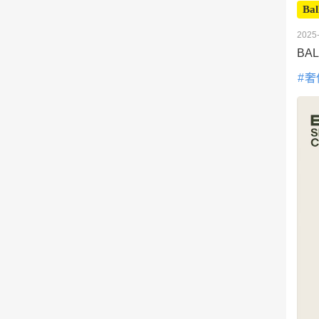
Bal
2025-
BA
奢