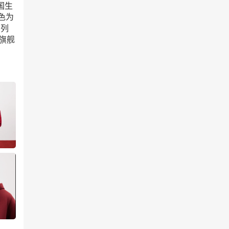
中国生
色为
系列
序旗舰