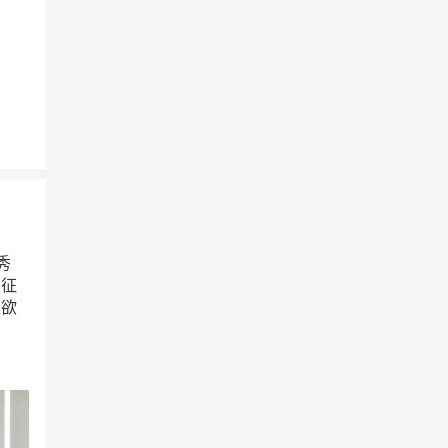
秀
象征
之欲