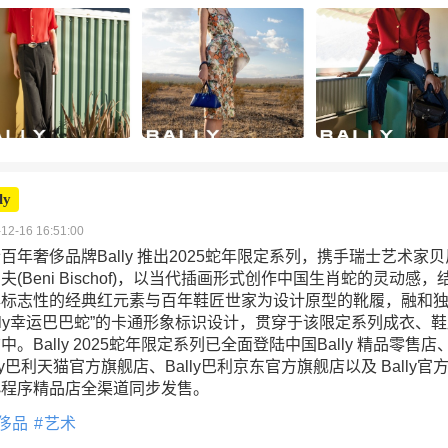
ly
12-16 16:51:00
百年奢侈品牌Bally 推出2025蛇年限定系列，携手瑞士艺术家贝
夫(Beni Bischof)，以当代插画形式创作中国生肖蛇的灵动感，
牌标志性的经典红元素与百年鞋匠世家为设计原型的靴履，融和
ally幸运巴巴蛇”的卡通形象标识设计，贯穿于该限定系列成衣、
中。Bally 2025蛇年限定系列已全面登陆中国Bally 精品零售店
lly巴利天猫官方旗舰店、Bally巴利京东官方旗舰店以及 Bally官
小程序精品店全渠道同步发售。
侈品
艺术