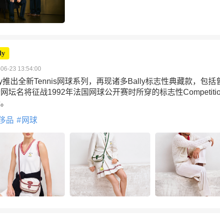
ly
06-23 13:54:00
lly推出全新Tennis网球系列，再现诸多Bally标志性典藏款，包括
网坛名将征战1992年法国网球公开赛时所穿的标志性Competiti
鞋。
侈品
网球