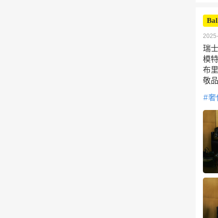
Bal
2025-
瑞士
模特詹
布里
敬
奢