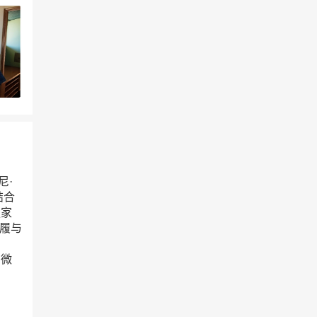
尼·
结合
独家
鞋履与
、
方微