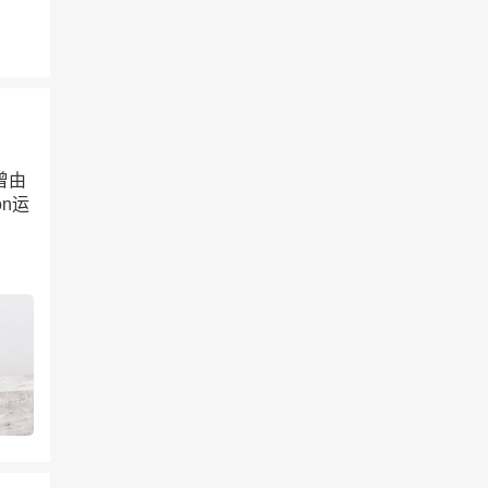
曾由
on运