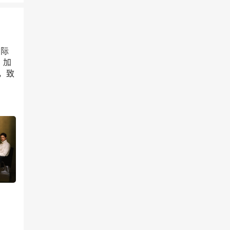
国际
 、加
绎，致