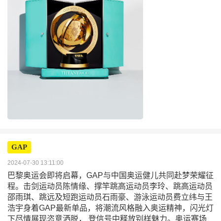
GAP
2024-07-30 13:11:00
巴黎奥运会即将启幕，GAP与中国奥运健儿共同赴梦荣耀征
程。击剑运动员陈情缘、撑竿跳高运动员李玲、跳高运动员
邵雨琪、跳远及短跑运动员石雨豪、游泳运动员费立纬与王
浩宇身着GAP最新单品，将潮流风格融入奥运精神，闪光灯
下尽情展现恣意洒脱， 登信号中释放别样魅力。奥运赛场