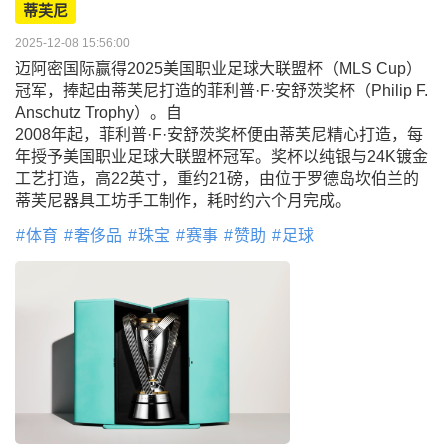
蒂芙尼
2025-12-08 15:56:00
迈阿密国际赢得2025美国职业足球大联盟杯（MLS Cup）
冠军，捧起由蒂芙尼打造的菲利普·F·安舒茨奖杯（Philip F.
Anschutz Trophy）。自
2008年起，菲利普·F·安舒茨奖杯便由蒂芙尼精心打造，每
年授予美国职业足球大联盟杯冠军。奖杯以纯银与24K镀金
工艺打造，高22英寸，重约21磅，由位于罗德岛坎伯兰的
蒂芙尼器具工坊手工制作，耗时约六个月完成。
体育
奢侈品
珠宝
赛事
赞助
足球