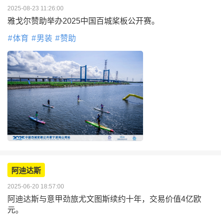
2025-08-23 11:26:00
雅戈尔赞助举办2025中国百城桨板公开赛。
体育
男装
赞助
阿迪达斯
2025-06-20 18:57:00
阿迪达斯与意甲劲旅尤文图斯续约十年，交易价值4亿欧
元。