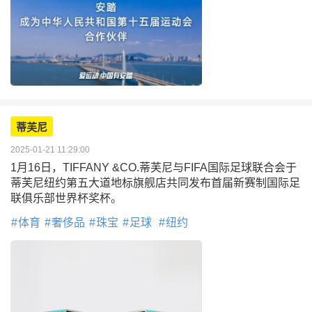
蒂芙尼
2025-01-21 11:29:00
1月16日，TIFFANY &CO.蒂芙尼与FIFA国际足球联合会于
蒂芙尼纽约第五大道地标旗舰店共同发布首届新赛制国际足
联俱乐部世界杯奖杯。
体育
奢侈品
珠宝
足球
纽约