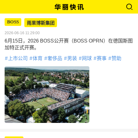
BOSS
雨果博斯集团
2026-06-16 11:29:00
6月15日，2026 BOSS公开赛（BOSS OPRN）在德国斯图
加特正式开赛。
上市公司
体育
奢侈品
男装
网球
赛事
赞助