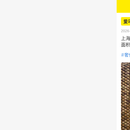
爱
2026-
上海
面积
奢