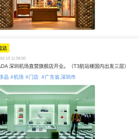
拉达
02-15 11:58:00
ADA 深圳机场直营旗舰店开业。（T3航站楼国内出发三层）
侈品
机场
门店
广东省,深圳市