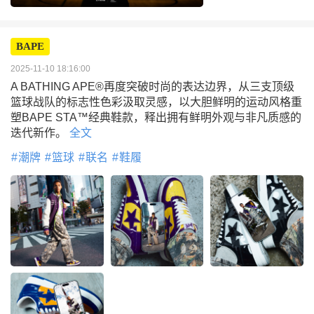
BAPE
2025-11-10 18:16:00
A BATHING APE®再度突破时尚的表达边界，从三支顶级
篮球战队的标志性色彩汲取灵感，以大胆鲜明的运动风格重
塑BAPE STA™经典鞋款，释出拥有鲜明外观与非凡质感的
迭代新作。
全文
潮牌
篮球
联名
鞋履