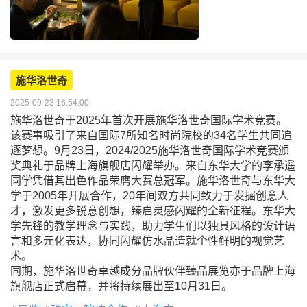
施华洛世奇
2025-09-23 16:54:00
施华洛世奇于2025年首次开展施华洛世奇国际学术竞赛。
该赛事吸引了来自国际7所知名时尚院校的34名学生共同追
逐梦想。9月23日，2024/2025施华洛世奇国际学术竞赛颁
奖典礼于品牌上海旗舰店闪耀举办。来自东华大学的李承遥
同学凭借其出色作品荣膺大赛总冠军。施华洛世奇与东华大
学于2005年开展合作，20年间双方共同致力于发掘创意人
才，激发更多锐意创想，臻启灵感闪耀的全新征程。东华大
学先锋的教学理念与实践，助力学生们以独具风格的设计语
言和多元化表达，协同闪耀仿水晶造就个性鲜明的视觉艺
术。
同期，施华洛世奇卓越成分品牌伙伴臻品展览亦于品牌上海
旗舰店正式启幕，并将持续展出至10月31日。