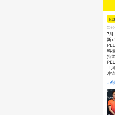
PE
2026-
7月 
斯 
PE
料
持
PE
「风
冲
战