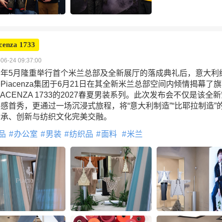
cenza 1733
06-24 09:37:00
今年5月隆重举行首个米兰总部及全新展厅的落成典礼后，意大利
Piacenza集团于6月21日在其全新米兰总部空间内倾情揭幕了
IACENZA 1733的2027春夏男装系列。此次发布会不仅是该全
感首秀，更通过一场沉浸式旅程，将“意大利制造”“比耶拉制造”
传承、创新与纺织文化完美交融。
品
办公室
男装
纺织品
面料
米兰