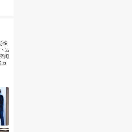
纺织
旗下品
新空间
的历