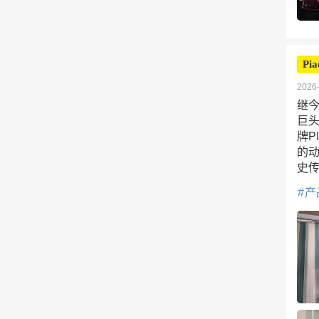
Pia
2026-
继
巨头
牌P
的动
史
产