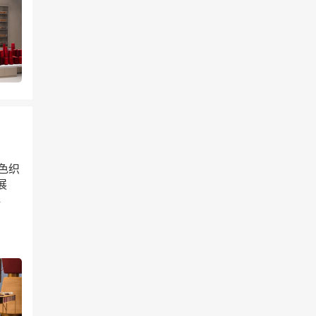
五色织
展
典