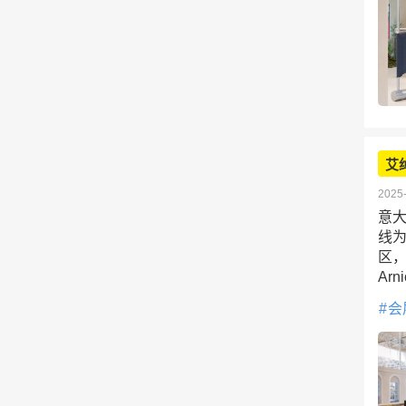
艾
2025-
意大
线
区
Ar
会