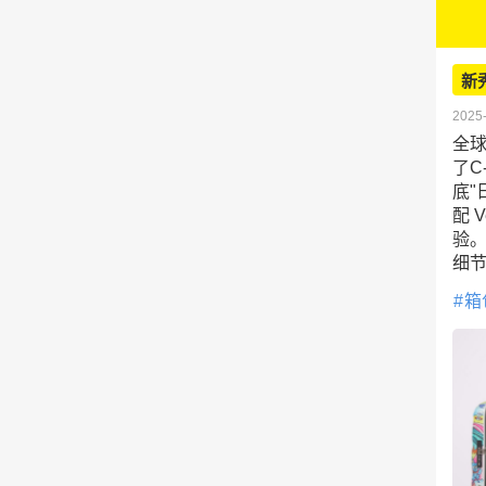
新
2025-
全球
了C
底"
配 
验。
细
箱