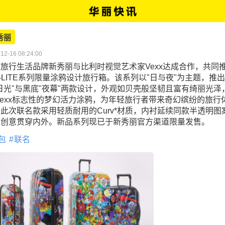
秀丽
12-16 08:24:00
旅行生活品牌新秀丽与比利时视觉艺术家Vexx达成合作，共同
-LITE系列限量涂鸦设计旅行箱。该系列以"日与夜"为主题，推
日光"与黑底"夜幕"两款设计，外观如贝壳般坚韧且富有绮丽光泽
Vexx标志性的梦幻活力涂鸦，为年轻旅行者带来奇幻缤纷的旅行
此次联名款采用轻质耐用的Curv*材质，内衬延续同款半透明图
节创意贯穿内外。新品系列现已于新秀丽官方渠道限量发售。
包
联名