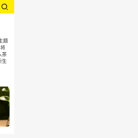
主题
，将
入茶
新生