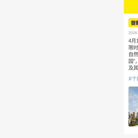
馥
2026-
4月
限
自
园
及
个