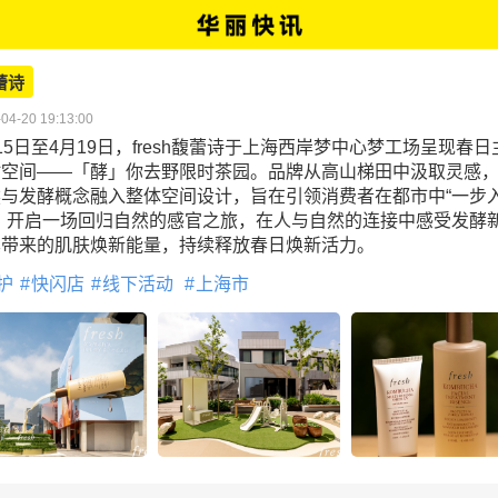
蕾诗
04-20 19:13:00
15日至4月19日，fresh馥蕾诗于上海西岸梦中心梦工场呈现春日
时空间——「酵」你去野限时茶园。品牌从高山梯田中汲取灵感
然与发酵概念融入整体空间设计，旨在引领消费者在都市中“一步
”，开启一场回归自然的感官之旅，在人与自然的连接中感受发酵
其带来的肌肤焕新能量，持续释放春日焕新活力。
护
快闪店
线下活动
上海市