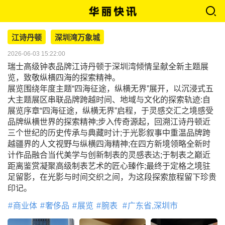
江诗丹顿
深圳湾万象城
2026-06-03 15:22:00
瑞士高级钟表品牌江诗丹顿于深圳湾倾情呈献全新主题展
览，致敬纵横四海的探索精神。
展览围绕年度主题“四海征途，纵横无界”展开，以沉浸式五
大主题展区串联品牌跨越时间、地域与文化的探索轨迹:自
展览序章“四海征途，纵横无界”启程，于灵感交汇之境感受
品牌纵横世界的探索精神;步入传奇源起，回溯江诗丹顿近
三个世纪的历史传承与典藏时计;于光影叙事中重温品牌跨
越疆界的人文视野与纵横四海精神;在四方新境领略全新时
计作品融合当代美学与创新制表的灵感表达;于制表之巅近
距离鉴赏凝聚高级制表艺术的匠心臻作;最终于定格之境驻
足留影，在光影与时间交织之间，为这段探索旅程留下珍贵
印记。
商业体
奢侈品
展览
腕表
广东省,深圳市