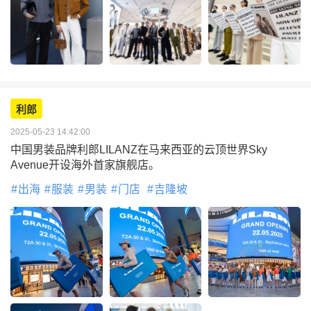
利郎
2025-05-23 14:42:00
中国男装品牌利郎LILANZ在马来西亚的云顶世界Sky
Avenue开设海外首家旗舰店。
出海
服装
男装
门店
吉隆坡