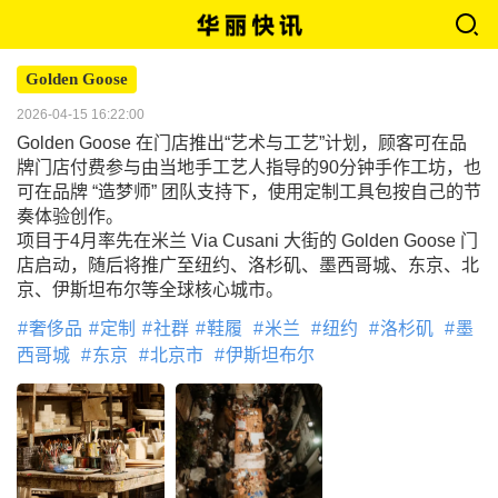
Golden Goose
2026-04-15 16:22:00
Golden Goose 在门店推出“艺术与工艺”计划，顾客可在品
牌门店付费参与由当地手工艺人指导的90分钟手作工坊，也
可在品牌 “造梦师” 团队支持下，使用定制工具包按自己的节
奏体验创作。
项目于4月率先在米兰 Via Cusani 大街的 Golden Goose 门
店启动，随后将推广至纽约、洛杉矶、墨西哥城、东京、北
京、伊斯坦布尔等全球核心城市。
奢侈品
定制
社群
鞋履
米兰
纽约
洛杉矶
墨
西哥城
东京
北京市
伊斯坦布尔