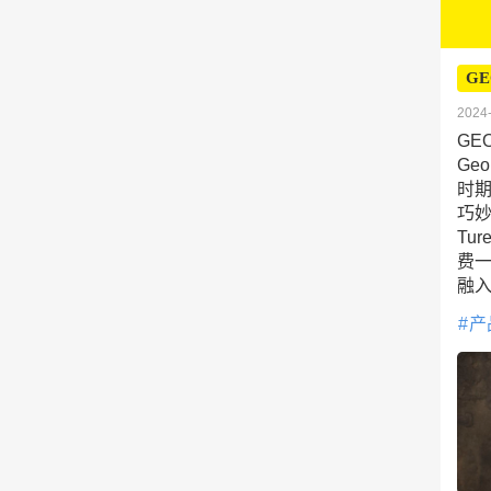
GE
2024-
GE
Ge
时期
巧
Tu
费
融
产