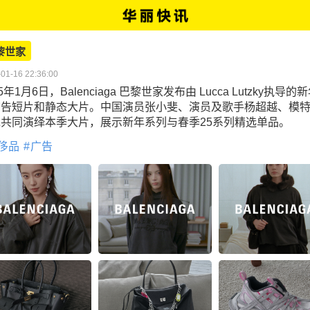
黎世家
01-16 22:36:00
25年1月6日，Balenciaga 巴黎世家发布由 Lucca Lutzky执导的
广告短片和静态大片。中国演员张小斐、演员及歌手杨超越、模
冰共同演绎本季大片，展示新年系列与春季25系列精选单品。
侈品
广告