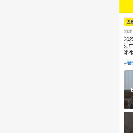
巴
2025-
20
列
冰
奢