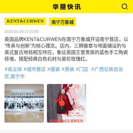
KENT&CURWEN
南宁万象城
2025-04-29 17:20:00
英国品牌KENT&CURWEN在南宁万象城开设南宁首店，以
“传承与创新”为核心理念。店内，三狮徽章与地面铺设的与
英式复古地毯相互呼应，象征英国王室贵族的蓝色手工陶瓷
砖墙，搭配经典白色石材与英伦玫瑰红。
商业体
城市首店
服装
男装
门店
广西壮族自治
区,南宁市