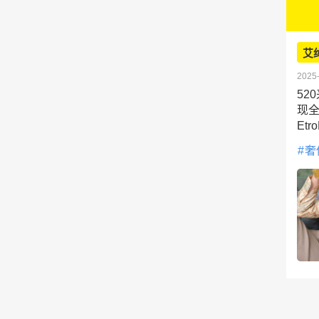
艾
2025-
52
现全
Etr
奢