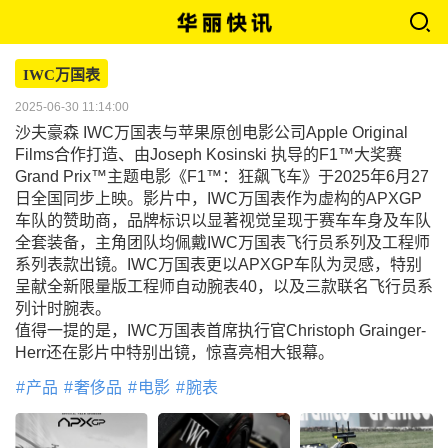
IWC万国表
2025-06-30 11:14:00
沙夫豪森 IWC万国表与苹果原创电影公司Apple Original
Films合作打造、由Joseph Kosinski 执导的F1™大奖赛
Grand Prix™主题电影《F1™：狂飙飞车》于2025年6月27
日全国同步上映。影片中，IWC万国表作为虚构的APXGP
车队的赞助商，品牌标识以显著视觉呈现于赛车车身及车队
全套装备，主角团队均佩戴IWC万国表飞行员系列及工程师
系列表款出镜。IWC万国表更以APXGP车队为灵感，特别
呈献全新限量版工程师自动腕表40，以及三款联名飞行员系
列计时腕表。
值得一提的是，IWC万国表首席执行官Christoph Grainger-
Herr还在影片中特别出镜，惊喜亮相大银幕。
产品
奢侈品
电影
腕表