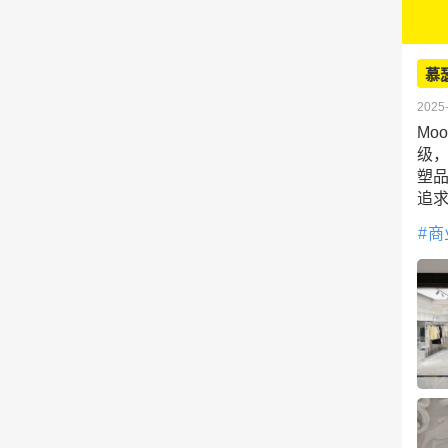
慕
2025-
Mo
级
塑
追
商