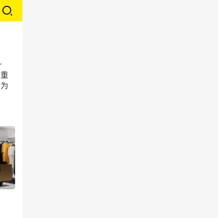
升
体重
在为