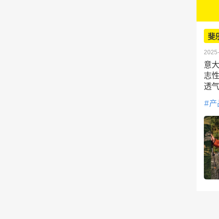
斐
2025-
意大
志性
透
产