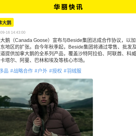
拿大鹅
09-16 14:43:00
大鹅（Canada Goose）宣布与Beside集团达成合作协议，以
东地区的扩张。自今年秋季起，Beside集团将通过零售、批发
渠道提供加拿大鹅的全系列产品，覆盖沙特阿拉伯、阿联酋、科
、卡塔尔、阿曼、巴林和埃及等核心市场。
侈品
战略合作
户外
授权
羽绒服