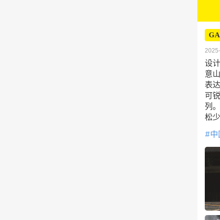
GA
2025-
设计
意山
表
可
列
松
中