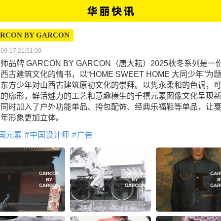
RCON BY GARCON
09-17 21:51:00
师品牌 GARCON BY GARCON（唐大耘）2025秋冬系列是一
西古建筑文化的情书，以“HOME SWEET HOME 大同少年”为
达东方少年对山西古建筑原初文化的崇拜。以隽永柔和的色调，
锐的廓形，鲜活魅力的工艺和意趣横生的千禧元素图像文化呈现
。同时加入了户外功能单品、挎包配饰、经典乐福鞋等单品，让
少年形象更加立体。
国元素
中国设计师
广告