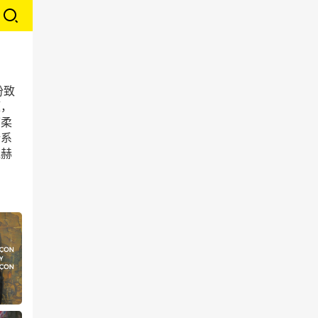
份致
题，
可柔
新系
戛赫