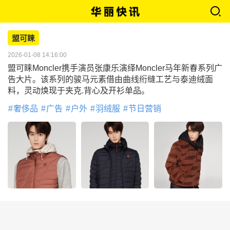
盟可睐
2026-01-08 14:16:00
盟可睐Moncler携手演员张康乐演绎Moncler马年新春系列广
告大片。该系列的骏马元素借由曲线绗缝工艺与泰迪绒面
料，灵动焕现于夹克.背心及开衫单品。
奢侈品
广告
户外
羽绒服
节日营销