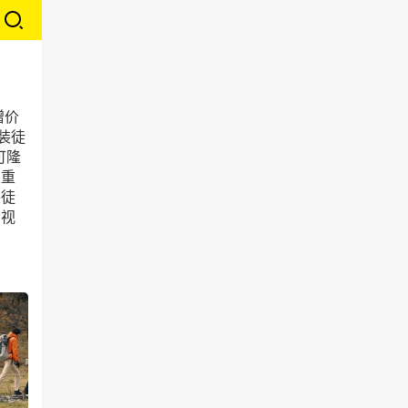
赠价
装徒
可隆
上重
装徒
众视