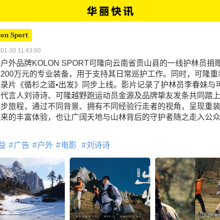
on Sport
01-30 11:43:00
户外品牌KOLON SPORT可隆向云南省贡山县的一线护林员捐
200万元的专业装备，用于支持其日常巡护工作。同时，可隆重
纪录片《循杉之道•出发》同步上线。影片记录了护林员李春妹与
牌代言人刘诗诗、可隆越野跑运动员金源及品牌挚友发条共同踏
徒步旅程，通过不同背景、拥有不同经验行走者的视角，呈现重
带来的丰富体验，也让广阔天地与山林背后的守护者随之走入公
。
益
广告
户外
电影
刘诗诗