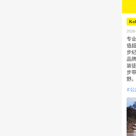
Kol
2026-
专业
值超
步
品
装
步
野
公