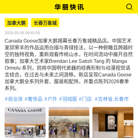
加拿大鹅
长春万象城
2026-05-06 09:45:00
Canada Goose加拿大鹅揭幕长春万象城精品店。中国艺术
家邱荣丰的作品运用白描与青绿技法，以一种俯瞰且跨越时
空的独特视角，重新观看传统山水，在时间流动中展开自然
叙事；加拿大艺术家Brendan Lee Satish Tang 的 Manga
Ormolu 系列，则将中国明代瓷器的经典形制与动漫视觉语
言结合，在过去与未来之间游移。新店呈现Canada Goose
加拿大鹅全系列外套、服装和配饰，并重点陈列2026春季
系列。
商业体
奢侈品
户外
羽绒服
门店
吉林省,长春市