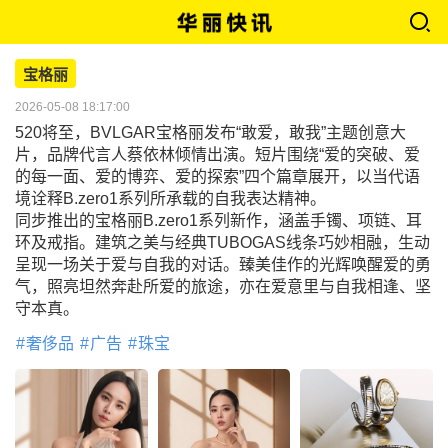
宝格丽
2026-05-08 18:17:00
520将至，BVLGAR宝格丽发布“敢爱，敢我”主题创意大
片，品牌代言人蔡依林倾情出演。短片围绕“爱的突破、爱
的每一面、爱的博弈、爱的探索”四个篇章展开，以当代语
境诠释B.zero1系列所承载的自我表达精神。
同步推出的宝格丽B.zero1系列新作，涵盖手镯、项链、耳
环及戒指。建筑之美与经典TUBOGAS线条巧妙相融，生动
呈现一场关于爱与自我的对话。臻美佳作的光辉唤醒爱的勇
气，照亮坦然奔赴所爱的旅途，亦在爱意里与自我相逢、坚
守本真。
奢侈品
广告
珠宝