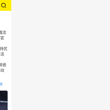
家概念
式官
秉持优
生活
方将依
运动
术