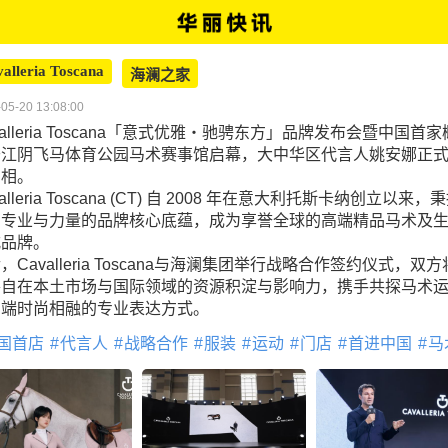
alleria Toscana
海澜之家
05-20 13:08:00
valleria Toscana「意式优雅・驰骋东方」品牌发布会暨中国首
于江阴飞马体育公园马术赛事馆启幕，大中华区代言人姚安娜正
亮相。
valleria Toscana (CT) 自 2008 年在意大利托斯卡纳创立以来，
、专业与力量的品牌核心底蕴，成为享誉全球的高端精品马术及
式品牌。
，Cavalleria Toscana与海澜集团举行战略合作签约仪式，双
各自在本土市场与国际领域的资源积淀与影响力，携手共探马术
高端时尚相融的专业表达方式。
国首店
代言人
战略合作
服装
运动
门店
首进中国
马