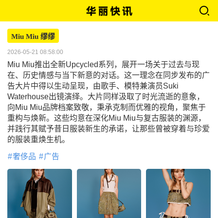
Miu Miu 缪缪
2026-05-21 08:58:00
Miu Miu推出全新Upcycled系列，展开一场关于过去与现
在、历史情感与当下新意的对话。这一理念在同步发布的广
告大片中得以生动呈现，由歌手、模特兼演员Suki
Waterhouse出镜演绎。大片同样汲取了时光流逝的意象，
向Miu Miu品牌档案致敬，秉承克制而优雅的视角，聚焦于
重构与焕新。这些均意在深化Miu Miu与复古服装的渊源，
并践行其赋予昔日服装新生的承诺，让那些曾被穿着与珍爱
的服装重焕生机。
奢侈品
广告