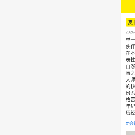
麦
2026-
单一
伙伴
在
表性
自
事
大师
的
份
格雷
年纪
历经
会