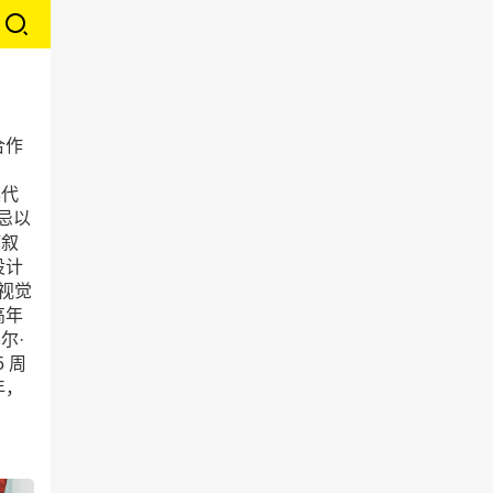
合作
具代
忌以
液叙
设计
新视觉
高年
尔·
 周
年，