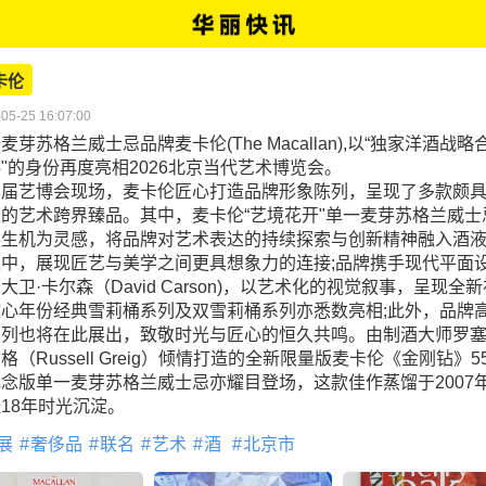
卡伦
05-25 16:07:00
麦芽苏格兰威士忌品牌麦卡伦(The Macallan),以“独家洋酒战略
"的身份再度亮相2026北京当代艺术博览会。
本届艺博会现场，麦卡伦匠心打造品牌形象陈列，呈现了多款颇
的艺术跨界臻品。其中，麦卡伦“艺境花开"单一麦芽苏格兰威士
然生机为灵感，将品牌对艺术表达的持续探索与创新精神融入酒
之中，展现匠艺与美学之间更具想象力的连接;品牌携手现代平面
大卫·卡尔森（David Carson)，以艺术化的视觉叙事，呈现全
核心年份经典雪莉桶系列及双雪莉桶系列亦悉数亮相;此外，品牌
系列也将在此展出，致敬时光与匠心的恒久共鸣。由制酒大师罗塞
格（Russell Greig）倾情打造的全新限量版麦卡伦《金刚钻》55
念版单一麦芽苏格兰威士忌亦耀目登场，这款佳作蒸馏于2007
18年时光沉淀。
展
奢侈品
联名
艺术
酒
北京市