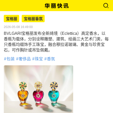
宝格丽
宝格丽香氛
2026-05-08 16:49:00
BVLGARI宝格丽发布全新绮境（Eclettica）高定香水，以
香瓶为载体，分别诠释雕塑、建筑、绘画三大艺术门类，每
只香瓶均缀饰手工珠宝，融合穆拉诺玻璃、黄金与珍贵宝
石，可作胸针或吊坠佩戴。
包装
奢侈品
珠宝
香氛