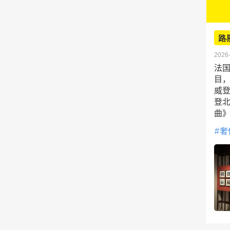
路
2026-
法国
目
威登
登北
曲
奢