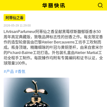
阿蒂仙之香
2026-05-29 11:29:00
LArtisanParfumeur阿蒂仙之香呈献黑莓缪斯馥郁版香水50
周年高定典藏版，致敬品牌标志性的创香之作。每支限定香
作的造型轮廓皆由巴黎Atelier Bercauverre工坊手工吹制而
成。瓶身顶端，精雕细琢的叶冠与黄铜茎杆，由来自索米尔
的Pichard-Balme工坊打造。外包装礼盒由Atelier Martial工
坊全程手工制作。每款臻作均附有专属编码和证书认证，全
球限量100件。
产品
香氛