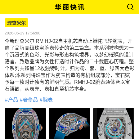
理查米尔
2026-05-29 17:56:00
全新理查米尔 RM HJ-02自主机芯自动上链陀飞轮腕表，开
启了品牌高级珠宝腕表传奇的第二篇章。本系列被构想为一
个沉浸式的色彩、光影与形态构筑境界，以梦幻璀璨的设计
语言，致敬品牌为女性打造时计作品的二十载匠心历程。整
个系列共臻呈12枚独特时计，归为粉、紫、蓝、绿四大色彩
体系;本系列将珠宝作为腕表构造的有机组成部分，宝石赋
予每一枚时计独有的鲜明气质。RMHJ-02腕表通体皆以宝
石镶嵌，从表壳、表扣直至机芯本身。
产品
奢侈品
腕表