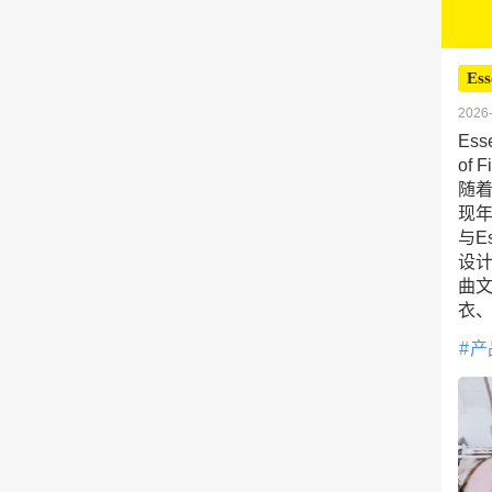
Ess
2026-
Es
of 
随着
现年
与E
设计
曲
衣、
产