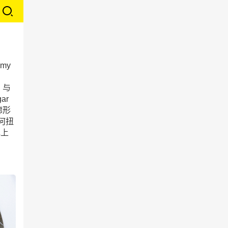
my
，与
ar
廓形
何扭
充上