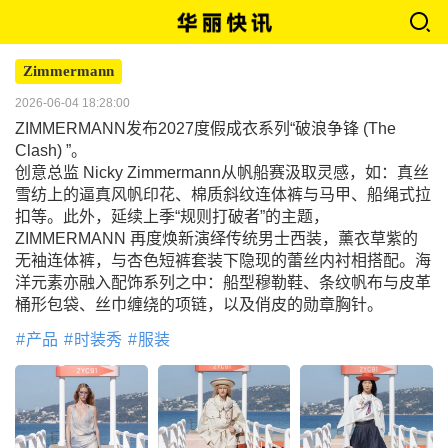
Zimmermann
2026-06-04 18:28:00
ZIMMERMANN发布2027度假成衣系列“破浪争锋 (The
Clash) ”。
创意总监 Nicky Zimmermann从帆船赛汲取灵感，如：真丝
雪纺上的逼真风帆印花、棉质斜纹连体裤与马甲、船绳式拉
扣等。此外，延续上季“规则打破者”的主题，
ZIMMERMANN 再度焕新演绎传统男士西装，薰衣草紫的
无袖连体裤，与杏色短裤套装下隐现的蕾丝内衬相搭配。海
洋元素亦融入配饰系列之中：船型穆勒鞋、条纹帆布与皮革
桶形包袋、丝巾缠绕的项链，以及俏皮的勋章胸针。
产品
时装秀
服装