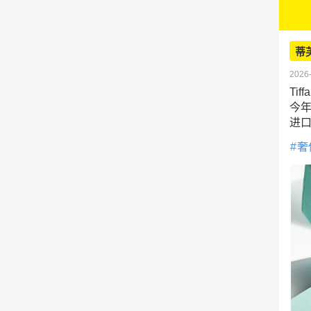
蒂
2026-
Ti
今
进
奢