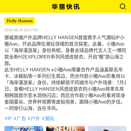
Helly Hansen
2026-06-25 18:17:00
挪威高端户外品牌HELLY HANSEN首度携手人气潮玩IP小
嗷Aoo，开启品牌在潮玩领域的首次探索。此番，小嗷Aoo
以「海岸漫游家」身份亮相，身着全球品牌代言人王一博同
款全新H2EXPLORER系列风感皮肤衣，开启“嗷”游山海之
旅。
此次HELLY HANSEN x小嗷Aoo限量合作产品涵盖联名吊
卡、冰箱贴等一系列衍生周边，而合作款小嗷Aoo形象将以
「海岸漫游家」身份，持续解锁不同城市与户外场景：7月1
日，身着HELLY HANSEN风感皮肤衣的小嗷Aoo将率先亮
相韩国首尔圣水洞快闪店；而后合作款小嗷Aoo形象将现身
泰国曼谷、世界杯观赛等虚拟场景，跟随小嗷Aoo的步伐，
一同穿行山海，自在寻风。
IP
广告
户外
潮玩