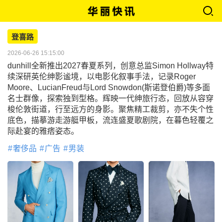
登喜路
2026-06-26 15:15:00
dunhill全新推出2027春夏系列，创意总监Simon Hollway特
续深研英伦绅影谧境，以电影化叙事手法，记录Roger
Moore、LucianFreud与Lord Snowdon(斯诺登伯爵)等多面
名士群像，探索独到型格。辉映一代绅旅行态，回放从容穿
梭伦敦街道，行至远方的身影。聚焦精工裁剪，亦不失个性
底色，描摹游走游艇甲板，流连盛夏歌剧院，在暮色轻覆之
际赴宴的雅痞姿态。
奢侈品
广告
男装