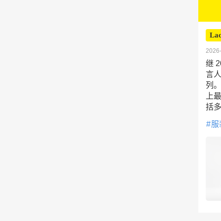
Lac
2026-
继 
言
列。
上最
括
服