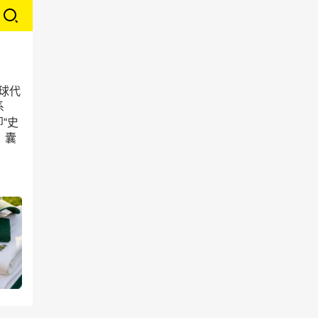
全球代
系
“史
列，囊