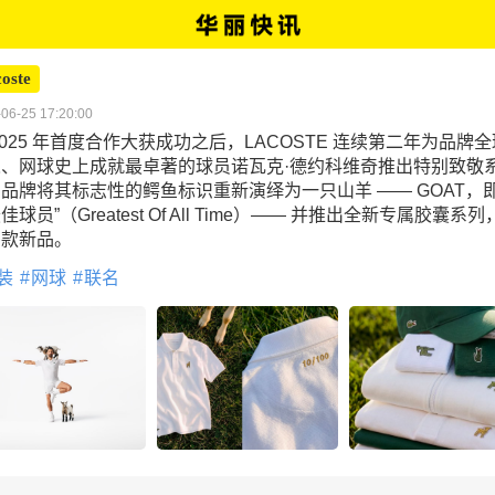
oste
06-25 17:20:00
2025 年首度合作大获成功之后，LACOSTE 连续第二年为品牌
人、网球史上成就最卓著的球员诺瓦克·德约科维奇推出特别致敬
品牌将其标志性的鳄鱼标识重新演绎为一只山羊 —— GOAT，即
佳球员”（Greatest Of All Time）—— 并推出全新专属胶囊系
多款新品。
装
网球
联名