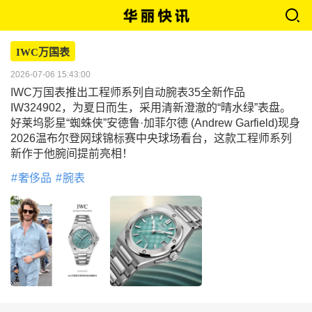
IWC万国表
2026-07-06 15:43:00
IWC万国表推出工程师系列自动腕表35全新作品
IW324902，为夏日而生，采用清新澄澈的“晴水绿”表盘。
好莱坞影星“蜘蛛侠”安德鲁·加菲尔德 (Andrew Garfield)现身
2026温布尔登网球锦标赛中央球场看台，这款工程师系列
新作于他腕间提前亮相！
奢侈品
腕表