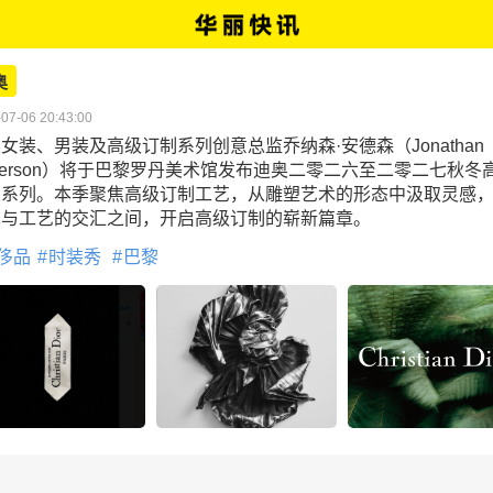
奥
07-06 20:43:00
女装、男装及高级订制系列创意总监乔纳森·安德森（Jonathan
derson）将于巴黎罗丹美术馆发布迪奥二零二六至二零二七秋冬
制系列。本季聚焦高级订制工艺，从雕塑艺术的形态中汲取灵感
术与工艺的交汇之间，开启高级订制的崭新篇章。
侈品
时装秀
巴黎