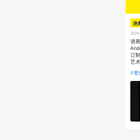
迪
2026-
迪奥
An
订
艺
奢