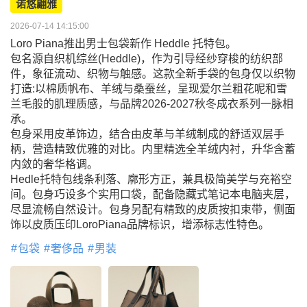
诺悠翩雅
2026-07-14 14:15:00
Loro Piana推出男士包袋新作 Heddle 托特包。
包名源自织机综丝(Heddle)，作为引导经纱穿梭的纺织部
件，象征流动、织物与触感。这款全新手袋的包身仅以织物
打造:以棉质帆布、羊绒与桑蚕丝，呈现爱尔兰粗花呢和雪
兰毛般的肌理质感，与品牌2026-2027秋冬成衣系列一脉相
承。
包身采用皮革饰边，结合由皮革与羊绒制成的舒适双层手
柄，营造精致优雅的对比。内里精选全羊绒内衬，升华含蓄
内敛的奢华格调。
Hedle托特包线条利落、廓形方正，兼具极简美学与充裕空
间。包身巧设多个实用口袋，配备隐藏式笔记本电脑夹层，
尽显流畅自然设计。包身另配有精致的皮质按扣束带，侧面
饰以皮质压印LoroPiana品牌标识，增添标志性特色。
包袋
奢侈品
男装