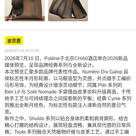
波灵恩
2026-07-14 14:11:00
2026年7月10 日，Polène于北京CHA0酒店举办2026新品
媒体预览，呈现品牌经典系列与全新设计。
本次预览汇聚多款品牌代表性作品。Numéro Dix Galop 延
续标志性半月形轮廓，以马鞍造型为灵感，并点缀手工编织
马形吊饰，为经典设计增添灵动细节；同属 Plèi 系列的
Béri Lif 与 Solé Nomade 手袋借由皮革余料升级再造，于传
统手工艺与可持续理念之间探索新的平衡；经典 Cyme 系列
则推出全新月桂色，为标志性包款注入清新自然的夏日气
息。
新作之中，Shuldo 系列以贴合身体的柔和肩背廓形，结合
精心打磨的结构设计，展现轻盈流畅、兼具现代感的日常风
格；Tsubi 系列融合天然植物纤维与皮革工艺，通过手工编