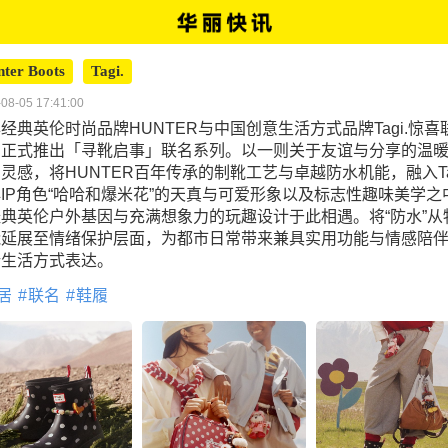
ter Boots
Tagi.
08-05 17:41:00
经典英伦时尚品牌HUNTER与中国创意生活方式品牌Tagi.惊喜
，正式推出「寻靴启事」联名系列。以一则关于友谊与分享的温
灵感，将HUNTER百年传承的制靴工艺与卓越防水机能，融入Tag
IP角色“哈哈和爆米花”的天真与可爱形象以及标志性趣味美学之
典英伦户外基因与充满想象力的玩趣设计于此相遇。将“防水”从
能延展至情绪保护层面，为都市日常带来兼具实用功能与情感陪
新生活方式表达。
居
联名
鞋履