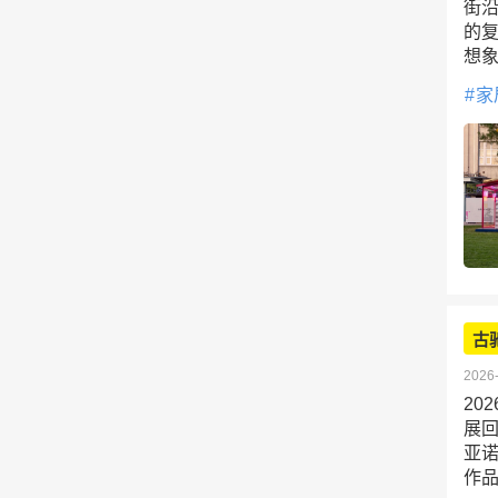
街沿
的复
想
家
古
2026-
20
展回
亚
作