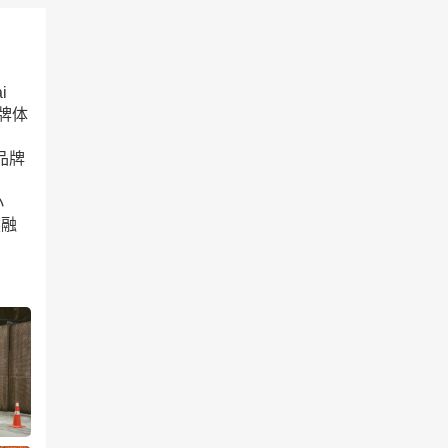
i
品牌体
。
品牌
小
然融