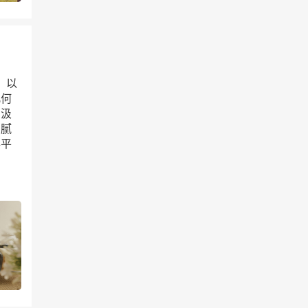
），以
几何
列汲
细腻
得平