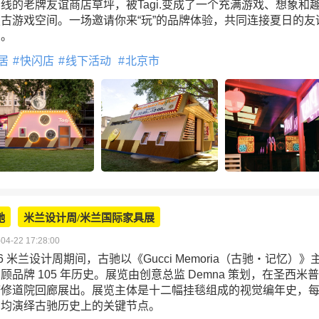
线的老牌友谊商店草坪，被Tagi.变成了一个充满游戏、想象和
古游戏空间。一场邀请你来“玩”的品牌体验，共同连接夏日的友
象。
居
快闪店
线下活动
北京市
驰
米兰设计周/米兰国际家具展
04-22 17:28:00
26 米兰设计周期间，古驰以《Gucci Memoria（古驰・记忆）》
顾品牌 105 年历史。展览由创意总监 Demna 策划，在圣西米
诺修道院回廊展出。展览主体是十二幅挂毯组成的视觉编年史，
品均演绎古驰历史上的关键节点。