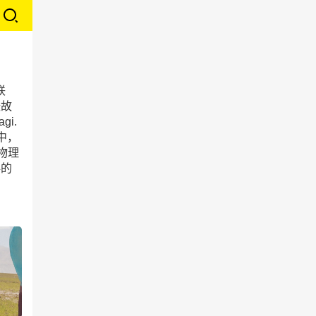
联
暖故
i.
中，
物理
伴的