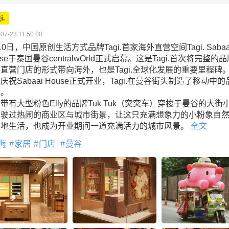
i.
07-23 11:50:00
10日，中国原创生活方式品牌Tagi.首家海外直营空间Tagi. Sabaa
use于泰国曼谷centralwOrld正式启幕。这是Tagi.首次将完整的
直营门店的形式带向海外，也是Tagi.全球化发展的重要里程碑
庆祝Sabaai House正式开业，Tagi.在曼谷街头制造了移动中的
验。
带有大型粉色Elly的品牌Tuk Tuk（突突车）穿梭于曼谷的大街
，驶过热闹的商业区与城市街景，让这只充满想象力的小粉象自
当地生活，也成为开业期间一道充满活力的城市风景。
全文
海
家居
门店
曼谷