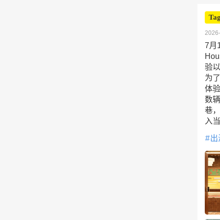
Tag
2026-
7月
Ho
验以
为了
体
数辆
巷
入
出