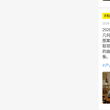
FR
2026-
20
几
图
取
的
衡
产