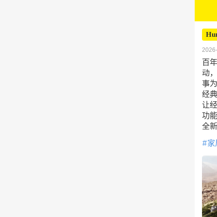
Hun
2026-
百年
动
事为
经典
让经
功
全
家