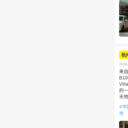
杭
2026-
来自
B1
Vi
的一
天
中
市