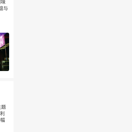
趣味
谊与
主题
普利
每幅