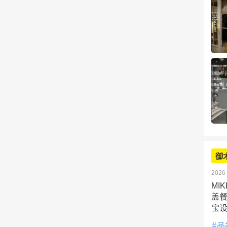
御
2026-
MI
盖
宝
品