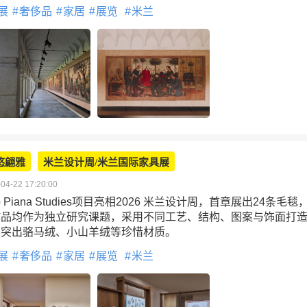
展
奢侈品
家居
展览
米兰
悠翩雅
米兰设计周/米兰国际家具展
04-22 17:20:00
ro Piana Studies项目亮相2026 米兰设计周，首章展出24条毛毯
作品均作为独立研究课题，采用不同工艺、结构、图案与饰面打
其突出骆马绒、小山羊绒等珍惜材质。
展
奢侈品
家居
展览
米兰