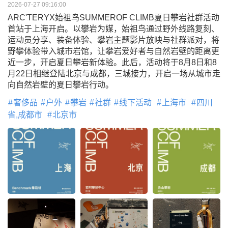
2026-07-27 09:16:00
ARC'TERYX始祖鸟SUMMEROF CLIMB夏日攀岩社群活动
首站于上海开启。以攀岩为媒，始祖鸟通过野外线路复刻、
运动员分享、装备体验、攀岩主题影片放映与社群派对，将
野攀体验带入城市岩馆，让攀岩爱好者与自然岩壁的距离更
近一步，开启夏日攀岩新体验。此后，活动将于8月8日和8
月22日相继登陆北京与成都，三城接力，开启一场从城市走
向自然岩壁的夏日攀岩行动。
奢侈品
户外
攀岩
社群
线下活动
上海市
四川
省,成都市
北京市