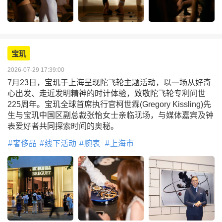
宝玑
2026-07-29 17:39:00
7月23日，宝玑于上海呈现陀飞轮主题活动，以一场从好奇
心出发、走近发明精神的时计体验，致敬陀飞轮专利问世
225周年。宝玑全球首席执行官柯世霖(Gregory Kissling)先
生与宝玑中国区副总裁张怡女士亲临现场，与媒体嘉宾及钟
表爱好者共同探索时间的奥秘。
奢侈品
线下活动
腕表
上海市