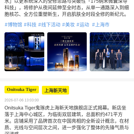
水」以更系统深入的全修思路与突破性「175纳米微囊深导
科技」，将修护从夜间延伸至全时态，从单一通路深入到细
胞核芯、全方位重塑新生，开启肌肤全时段全修的新纪元。
博物馆
科技
线下活动
美妆
运动
上海市
Onitsuka Tiger
上海新天地
2026-07-06 13:03:00
Onitsuka Tiger鬼琢虎上海新天地旗舰店正式揭幕。新店坐
落于上海中心城区，为临街双层建筑，总面积约471平方
米。店铺采用了品牌首次在中国亮相的全新设计概念，在材
质、光线与空间层次之间，进一步强化了整体的先锋气质与