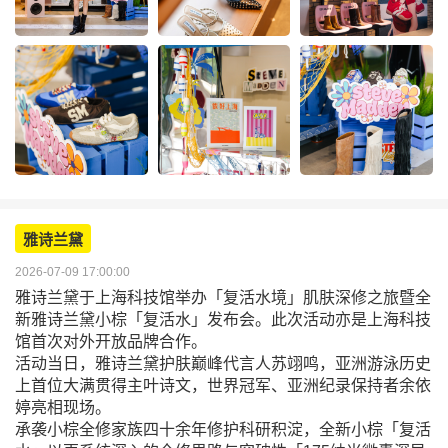
雅诗兰黛
2026-07-09 17:00:00
雅诗兰黛于上海科技馆举办「复活水境」肌肤深修之旅暨全
新雅诗兰黛小棕「复活水」发布会。此次活动亦是上海科技
馆首次对外开放品牌合作。
活动当日，雅诗兰黛护肤巅峰代言人苏翊鸣，亚洲游泳历史
上首位大满贯得主叶诗文，世界冠军、亚洲纪录保持者余依
婷亮相现场。
承袭小棕全修家族四十余年修护科研积淀，全新小棕「复活