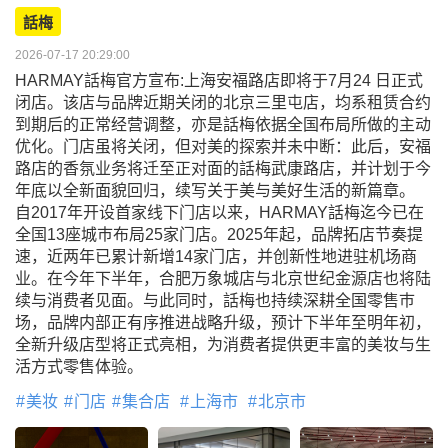
話梅
2026-07-17 20:29:00
HARMAY話梅官方宣布:上海安福路店即将于7月24 日正式
闭店。该店与品牌近期关闭的北京三里屯店，均系租赁合约
到期后的正常经营调整，亦是話梅依据全国布局所做的主动
优化。门店虽将关闭，但对美的探索并未中断：此后，安福
路店的香氛业务将迁至正对面的話梅武康路店，并计划于今
年底以全新面貌回归，续写关于美与美好生活的新篇章。
自2017年开设首家线下门店以来，HARMAY話梅迄今已在
全国13座城巿布局25家门店。2025年起，品牌拓店节奏提
速，近两年已累计新增14家门店，并创新性地进驻机场商
业。在今年下半年，合肥万象城店与北京世纪金源店也将陆
续与消费者见面。与此同时，話梅也持续深耕全国零售巿
场，品牌内部正有序推进战略升级，预计下半年至明年初，
全新升级店型将正式亮相，为消费者提供更丰富的美妆与生
活方式零售体验。
美妆
门店
集合店
上海市
北京市