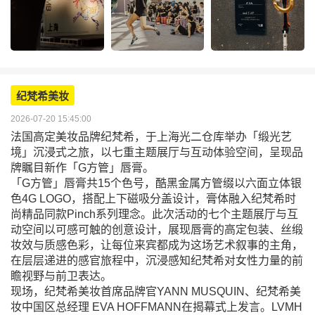
纪梵希美妆
2026-07-20 15:45:00
法国高定美妆品牌纪梵希，于上海光二仓库举办「缎光艺
境」沉浸式之旅，以七重主题展厅与互动体验空间，呈现品
牌瞩目新作「G方管」唇膏。
「G方管」唇膏共15个色号，酷黑金属方管缀以六面立体银
色4G LOGO，搭配上下磁吸分盖设计，膏体融入纪梵希时
尚精品同款Pinch系列理念。此次活动的七个主题展厅与互
动空间以可感可触的创意设计，展现唇膏的高定包装、丝缎
妆效与质感色彩，让每位来宾都成为这场艺术叙事的主角，
在层层递进的感官旅程中，沉浸感知纪梵希对女性力量的前
瞻视野与前卫表达。
现场，纪梵希美妆首席品牌官YANN MUSQUIN、纪梵希美
妆中国区总经理 EVA HOFFMANN在揭幕式上发言。LVMH