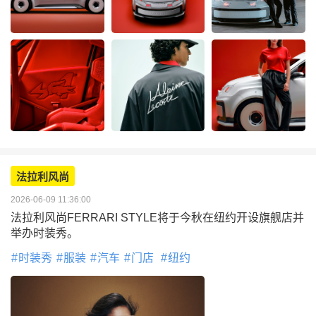
法拉利风尚
2026-06-09 11:36:00
法拉利风尚FERRARI STYLE将于今秋在纽约开设旗舰店并
举办时装秀。
时装秀
服装
汽车
门店
纽约