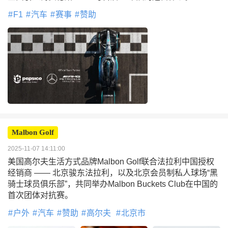
F1
汽车
赛事
赞助
Malbon Golf
2025-11-07 14:11:00
美国高尔夫生活方式品牌Malbon Golf联合法拉利中国授权
经销商 —— 北京骏东法拉利，以及北京会员制私人球场“黑
骑士球员俱乐部”，共同举办Malbon Buckets Club在中国的
首次团体对抗赛。
户外
汽车
赞助
高尔夫
北京市