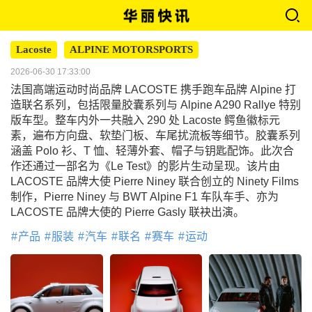
Lacoste
ALPINE MOTORSPORTS
2026-06-30 17:33:00
法国高端运动时尚品牌 LACOSTE 携手跑车品牌 Alpine 打
造联名系列，包括限量胶囊系列与 Alpine A290 Rallye 特别
版车型。整车内外一共融入 290 处 Lacoste 鳄鱼徽标元
素，遍布方向盘、软垫门板、车尾扰流板等细节。胶囊系列
涵盖 Polo 衫、T 恤、轻薄外套、帽子与钥匙配饰。此次合
作还通过一部名为《Le Test》的影片生动呈现。该片由
LACOSTE 品牌大使 Pierre Niney 联合创立的 Ninety Films
制作，Pierre Niney 与 BWT Alpine F1 车队车手、亦为
LACOSTE 品牌大使的 Pierre Gasly 联袂出演。
产品
服装
汽车
联名
赛车
运动